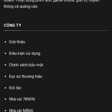
doanh: Hoạt động phim ảnh, game online, giải trí, truyền
thông và quảng cáo
CÔNG TY
Giới thiệu
Điều kiện sử dụng
Chính sách bảo mật
Đại sứ thương hiệu
Đối tác
Nhà cái 78WIN
Nhà cái MB66