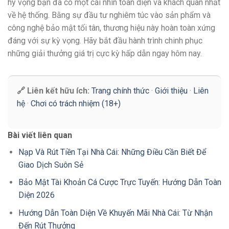
hy vọng bạn đã có một cái nhìn toàn diện và khách quan nhất
về hệ thống. Bằng sự đầu tư nghiêm túc vào sản phẩm và
công nghệ bảo mật tối tân, thương hiệu này hoàn toàn xứng
đáng với sự kỳ vọng. Hãy bắt đầu hành trình chinh phục
những giải thưởng giá trị cực kỳ hấp dẫn ngay hôm nay.
🔗 Liên kết hữu ích:
Trang chính thức
·
Giới thiệu
·
Liên
hệ
·
Chơi có trách nhiệm (18+)
Bài viết liên quan
Nạp Và Rút Tiền Tại Nhà Cái: Những Điều Cần Biết Để
Giao Dịch Suôn Sẻ
Bảo Mật Tài Khoản Cá Cược Trực Tuyến: Hướng Dẫn Toàn
Diện 2026
Hướng Dẫn Toàn Diện Về Khuyến Mãi Nhà Cái: Từ Nhận
Đến Rút Thưởng