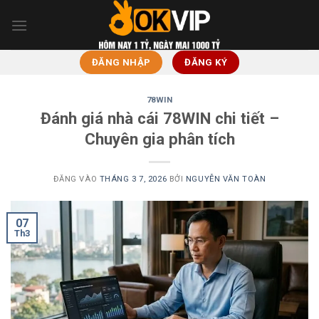
Bỏ
qua
nội
dung
ĐĂNG NHẬP
ĐĂNG KÝ
78WIN
Đánh giá nhà cái 78WIN chi tiết –
Chuyên gia phân tích
ĐĂNG VÀO
THÁNG 3 7, 2026
BỞI
NGUYỄN VĂN TOÀN
07
Th3