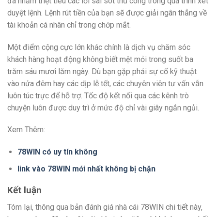
đa nhằm triệt tiêu các lỗi sai sót thủ công trong quá trình xét
duyệt lệnh. Lệnh rút tiền của bạn sẽ được giải ngân thẳng về
tài khoản cá nhân chỉ trong chớp mắt.
Một điểm cộng cực lớn khác chính là dịch vụ chăm sóc
khách hàng hoạt động không biết mệt mỏi trong suốt ba
trăm sáu mươi lăm ngày. Dù bạn gặp phải sự cố kỹ thuật
vào nửa đêm hay các dịp lễ tết, các chuyên viên tư vấn vẫn
luôn túc trực để hỗ trợ. Tốc độ kết nối qua các kênh trò
chuyện luôn được duy trì ở mức độ chỉ vài giây ngắn ngủi.
Xem Thêm:
78WIN có uy tín không
link vào 78WIN mới nhất không bị chặn
Kết luận
Tóm lại, thông qua bản đánh giá nhà cái 78WIN chi tiết này,