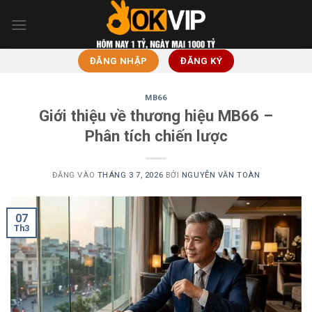
Bỏ
qua
nội
dung
ĐĂNG NHẬP
ĐĂNG KÝ
MB66
Giới thiệu về thương hiệu MB66 –
Phân tích chiến lược
ĐĂNG VÀO
THÁNG 3 7, 2026
BỞI
NGUYỄN VĂN TOÀN
07
Th3