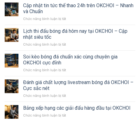
Nhận
trực
Cập nhật tin tức thể thao 24h trên OKCHOI – Nhanh
Đến
tiếp
Khám
và Chuẩn
Rút
bóng
phá
Thưởng
Chức năng bình luận bị tắt
ở
đá
hệ
Cập
tại
sinh
nhật
Lịch thi đấu bóng đá hôm nay tại OKCHOI – Cập
OKCHOI
thái
tin
có
nhật siêu tốc
thể
tức
bản
thao
Chức năng bình luận bị tắt
ở
thể
quyền
Lịch
thao
cực
thi
Soi kèo bóng đá chuẩn xác cùng chuyên gia
24h
nét
đấu
trên
OKCHOI cực đỉnh
bóng
OKCHOI
Chức năng bình luận bị tắt
ở
đá
–
Soi
hôm
Nhanh
kèo
Đánh giá chất lượng livestream bóng đá OKCHOI –
nay
và
bóng
tại
Cực sắc nét
Chuẩn
đá
OKCHOI
Chức năng bình luận bị tắt
ở
chuẩn
–
Đánh
xác
Cập
giá
Bảng xếp hạng các giải đấu hàng đầu tại OKCHOI
cùng
nhật
chất
chuyên
siêu
Chức năng bình luận bị tắt
ở
lượng
gia
tốc
Bảng
livestream
OKCHOI
xếp
bóng
cực
hạng
đá
đỉnh
các
OKCHOI