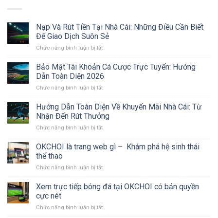
Nạp Và Rút Tiền Tại Nhà Cái: Những Điều Cần Biết
Để Giao Dịch Suôn Sẻ
Chức năng bình luận bị tắt
ở
Nạp
Và
Bảo Mật Tài Khoản Cá Cược Trực Tuyến: Hướng
Rút
Dẫn Toàn Diện 2026
Tiền
Chức năng bình luận bị tắt
ở
Tại
Bảo
Nhà
Mật
Hướng Dẫn Toàn Diện Về Khuyến Mãi Nhà Cái: Từ
Cái:
Tài
Những
Nhận Đến Rút Thưởng
Khoản
Điều
Chức năng bình luận bị tắt
ở
Cá
Cần
Hướng
Cược
Biết
Dẫn
OKCHOI là trang web gì – Khám phá hệ sinh thái
Trực
Để
Toàn
Tuyến:
thể thao
Giao
Diện
Hướng
Dịch
Chức năng bình luận bị tắt
ở
Về
Dẫn
Suôn
OKCHOI
Khuyến
Toàn
Sẻ
là
Xem trực tiếp bóng đá tại OKCHOI có bản quyền
Mãi
Diện
trang
Nhà
cực nét
2026
web
Cái:
Chức năng bình luận bị tắt
ở
gì
Từ
Xem
–