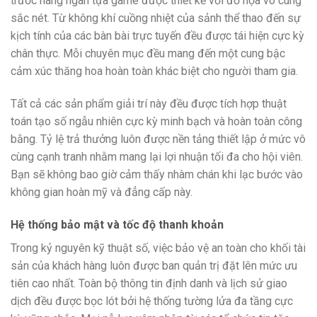
trước hàng ngàn tựa game được thiết kế với đồ họa vô cùng
sắc nét. Từ không khí cuồng nhiệt của sảnh thể thao đến sự
kịch tính của các bàn bài trực tuyến đều được tái hiện cực kỳ
chân thực. Mỗi chuyên mục đều mang đến một cung bậc
cảm xúc thăng hoa hoàn toàn khác biệt cho người tham gia.
Tất cả các sản phẩm giải trí này đều được tích hợp thuật
toán tạo số ngẫu nhiên cực kỳ minh bạch và hoàn toàn công
bằng. Tỷ lệ trả thưởng luôn được nền tảng thiết lập ở mức vô
cùng cạnh tranh nhằm mang lại lợi nhuận tối đa cho hội viên.
Bạn sẽ không bao giờ cảm thấy nhàm chán khi lạc bước vào
không gian hoàn mỹ và đẳng cấp này.
Hệ thống bảo mật và tốc độ thanh khoản
Trong kỷ nguyên kỹ thuật số, việc bảo vệ an toàn cho khối tài
sản của khách hàng luôn được ban quản trị đặt lên mức ưu
tiên cao nhất. Toàn bộ thông tin định danh và lịch sử giao
dịch đều được bọc lót bởi hệ thống tường lửa đa tầng cực