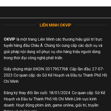
giải
–
đấu
Cực
hàng
sắc
đầu
nét
tại
OKCHOI
LIÊN MINH OKVIP
OKVIP
là một trang Liên Minh các thương hiệu giải trí trực
tuyến hàng đầu Châu Á. Chúng tôi cung cấp các dịch vụ và
giải pháp nội dung số phục vụ cho hàng triệu người dùng
trong thời đại công nghệ phát triển.
Giấy chứng nhận ĐKDN: 0317957768. Cấp lần đầu: 27-07-
2023 Cơ quan cấp: do Sở Kế Hoạch và Đầu tư Thành Phố Hồ
Chí Minh
Đăng ký thay đổi lần cuối: 18/01/2024. Cơ quan cấp: Sở Kế
Hoạch và Đầu tư Thành Phố Hồ Chí Minh.Lĩnh vực kinh
doanh: Hoạt động phim ảnh, game online, giải trí, truyền