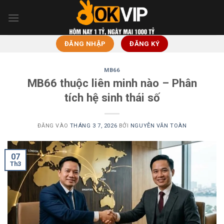
Bỏ
qua
nội
dung
ĐĂNG NHẬP
ĐĂNG KÝ
MB66
MB66 thuộc liên minh nào – Phân
tích hệ sinh thái số
ĐĂNG VÀO
THÁNG 3 7, 2026
BỞI
NGUYỄN VĂN TOÀN
07
Th3