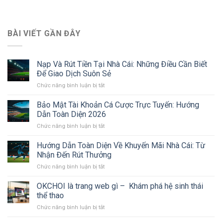
BÀI VIẾT GẦN ĐÂY
Nạp Và Rút Tiền Tại Nhà Cái: Những Điều Cần Biết
Để Giao Dịch Suôn Sẻ
Chức năng bình luận bị tắt
ở
Nạp
Và
Bảo Mật Tài Khoản Cá Cược Trực Tuyến: Hướng
Rút
Dẫn Toàn Diện 2026
Tiền
Chức năng bình luận bị tắt
ở
Tại
Bảo
Nhà
Mật
Hướng Dẫn Toàn Diện Về Khuyến Mãi Nhà Cái: Từ
Cái:
Tài
Những
Nhận Đến Rút Thưởng
Khoản
Điều
Chức năng bình luận bị tắt
ở
Cá
Cần
Hướng
Cược
Biết
Dẫn
OKCHOI là trang web gì – Khám phá hệ sinh thái
Trực
Để
Toàn
Tuyến:
thể thao
Giao
Diện
Hướng
Dịch
Chức năng bình luận bị tắt
ở
Về
Dẫn
Suôn
OKCHOI
Khuyến
Toàn
Sẻ