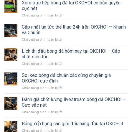
là
Xem trực tiếp bóng đá tại OKCHOI có bản quyền
Mãi
Diện
trang
Nhà
cực nét
2026
web
Cái:
Chức năng bình luận bị tắt
ở
gì
Từ
Xem
–
Nhận
trực
Cập nhật tin tức thể thao 24h trên OKCHOI – Nhanh
Đến
tiếp
Khám
và Chuẩn
Rút
bóng
phá
Thưởng
Chức năng bình luận bị tắt
ở
đá
hệ
Cập
tại
sinh
nhật
Lịch thi đấu bóng đá hôm nay tại OKCHOI – Cập
OKCHOI
thái
tin
có
nhật siêu tốc
thể
tức
bản
thao
Chức năng bình luận bị tắt
ở
thể
quyền
Lịch
thao
cực
thi
Soi kèo bóng đá chuẩn xác cùng chuyên gia
24h
nét
đấu
trên
OKCHOI cực đỉnh
bóng
OKCHOI
Chức năng bình luận bị tắt
ở
đá
–
Soi
hôm
Nhanh
kèo
Đánh giá chất lượng livestream bóng đá OKCHOI –
nay
và
bóng
tại
Cực sắc nét
Chuẩn
đá
OKCHOI
Chức năng bình luận bị tắt
ở
chuẩn
–
Đánh
xác
Cập
giá
Bảng xếp hạng các giải đấu hàng đầu tại OKCHOI
cùng
nhật
chất
chuyên
siêu
Chức năng bình luận bị tắt
ở