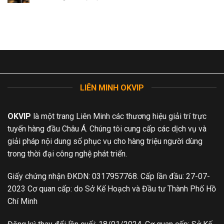
lượng
gia
tốc
Bảng
livestream
OKCHOI
xếp
bóng
cực
hạng
đá
đỉnh
các
OKCHOI
giải
–
đấu
Cực
hàng
sắc
đầu
nét
tại
OKCHOI
LIÊN MINH OKVIP
OKVIP
là một trang Liên Minh các thương hiệu giải trí trực
tuyến hàng đầu Châu Á. Chúng tôi cung cấp các dịch vụ và
giải pháp nội dung số phục vụ cho hàng triệu người dùng
trong thời đại công nghệ phát triển.
Giấy chứng nhận ĐKDN: 0317957768. Cấp lần đầu: 27-07-
2023 Cơ quan cấp: do Sở Kế Hoạch và Đầu tư Thành Phố Hồ
Chí Minh